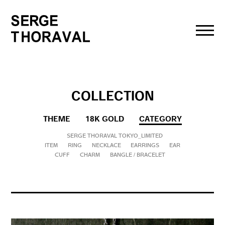
toggl
navig
COLLECTION
THEME
18K GOLD
CATEGORY
SERGE THORAVAL TOKYO_LIMITED
ITEM
RING
NECKLACE
EARRINGS
EAR
CUFF
CHARM
BANGLE / BRACELET