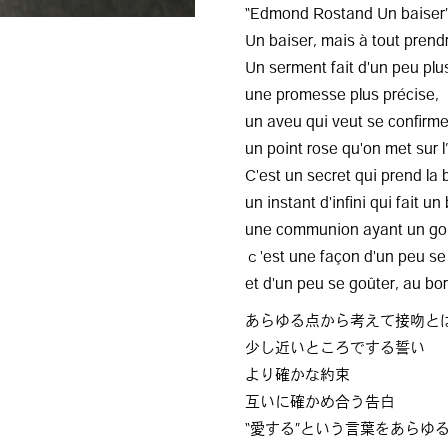
“Edmond Rostand Un baiser
Un baiser, mais à tout prend
Un serment fait d'un peu plu
une promesse plus précise,
un aveu qui veut se confirme
un point rose qu'on met sur 
C'est un secret qui prend la 
un instant d'infini qui fait un 
une communion ayant un goût
ｃ'est une façon d'un peu se 
et d'un peu se goûter, au bor
あらゆる点から考えて接吻と
少し近いところでする誓い
より確かな約束
互いに確かめ合う告白
“愛する”という言葉をあらゆ