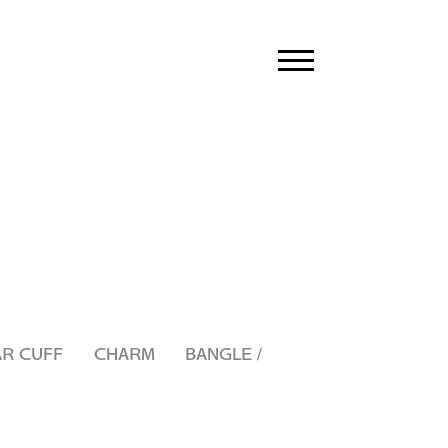
toggle
navigation
AR CUFF
CHARM
BANGLE /