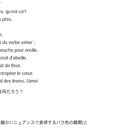
”
re, qu'est-ce?
s près,
r,
l’i du verbe aimer；
bouche pour oreille,
bruit d'abeille,
 de fleur,
respirer le cœur,
d des lèvres, l'âme!
は何だろう？
る細かいニュアンスで表現するバラ色の瞬間(と