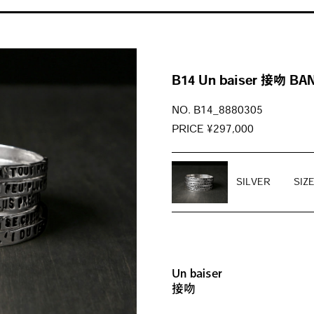
B14 Un baiser 接吻 BA
NO. B14_8880305
PRICE ¥297,000
SILVER
SIZ
Un baiser
接吻