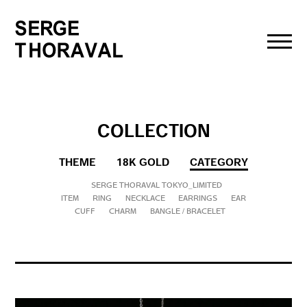
toggl
navig
COLLECTION
THEME
18K GOLD
CATEGORY
SERGE THORAVAL TOKYO_LIMITED
ITEM
RING
NECKLACE
EARRINGS
EAR
CUFF
CHARM
BANGLE / BRACELET