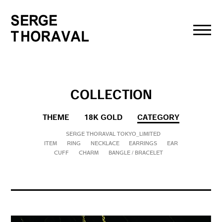
toggl
navig
COLLECTION
THEME
18K GOLD
CATEGORY
SERGE THORAVAL TOKYO_LIMITED
ITEM
RING
NECKLACE
EARRINGS
EAR
CUFF
CHARM
BANGLE / BRACELET