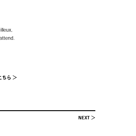
lleux,
attend.
ちら ＞
NEXT ＞