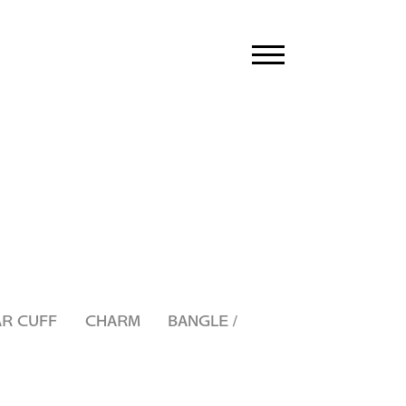
toggle
navigation
AR CUFF
CHARM
BANGLE /