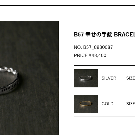
B57 幸せの手錠 BRACE
NO. B57_8880087
PRICE ¥48,400
SILVER
SIZ
GOLD
SIZ