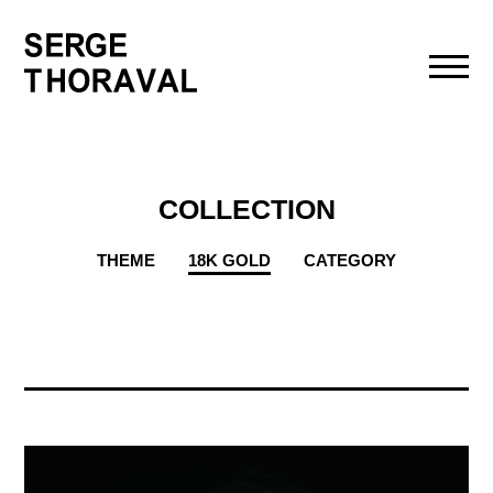
toggl
navig
COLLECTION
THEME
18K GOLD
CATEGORY