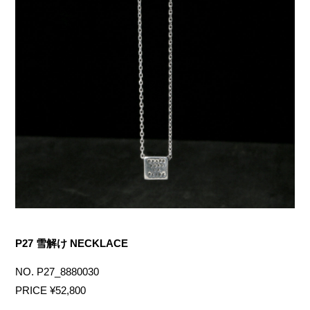
P27 雪解け NECKLACE
NO. P27_8880030
PRICE ¥52,800