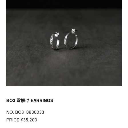
BO3 雪解け EARRINGS
NO. BO3_8880033
PRICE ¥35,200