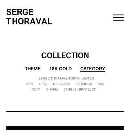
toggl
navig
COLLECTION
THEME
18K GOLD
CATEGORY
SERGE THORAVAL TOKYO_LIMITED
ITEM
RING
NECKLACE
EARRINGS
EAR
CUFF
CHARM
BANGLE / BRACELET