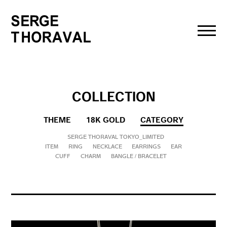
toggl
navig
COLLECTION
THEME
18K GOLD
CATEGORY
SERGE THORAVAL TOKYO_LIMITED
ITEM
RING
NECKLACE
EARRINGS
EAR
CUFF
CHARM
BANGLE / BRACELET