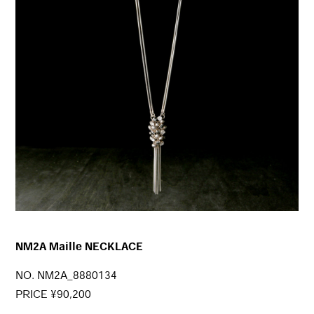
NM2A Maille NECKLACE
NO. NM2A_8880134
PRICE ¥90,200