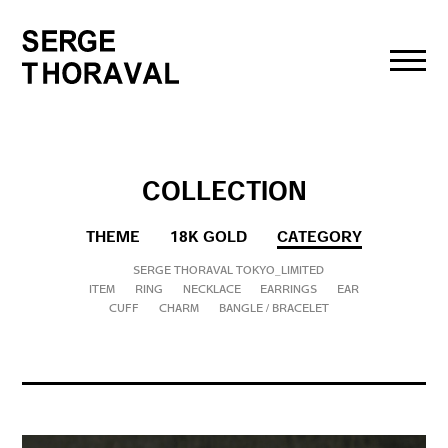
toggl
navig
COLLECTION
THEME
18K GOLD
CATEGORY
SERGE THORAVAL TOKYO_LIMITED
ITEM
RING
NECKLACE
EARRINGS
EAR
CUFF
CHARM
BANGLE / BRACELET