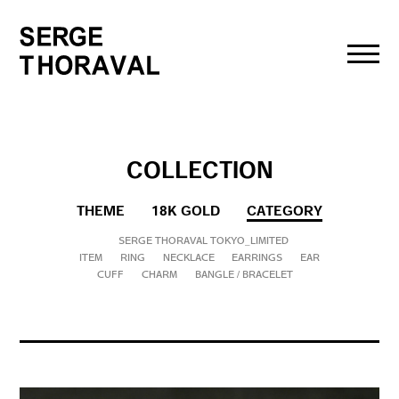
toggl
navig
COLLECTION
THEME
18K GOLD
CATEGORY
SERGE THORAVAL TOKYO_LIMITED
ITEM
RING
NECKLACE
EARRINGS
EAR
CUFF
CHARM
BANGLE / BRACELET